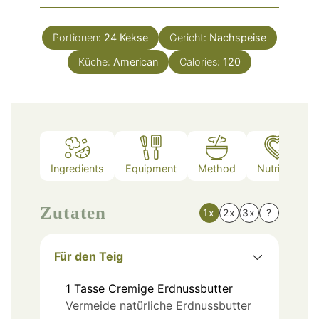
Portionen:
24
Kekse
Gericht:
Nachspeise
Küche:
American
Calories:
120
Ingredients
Equipment
Method
Nutrition
Zutaten
1x
2x
3x
?
Für den Teig
1
Tasse
Cremige Erdnussbutter
Vermeide natürliche Erdnussbutter