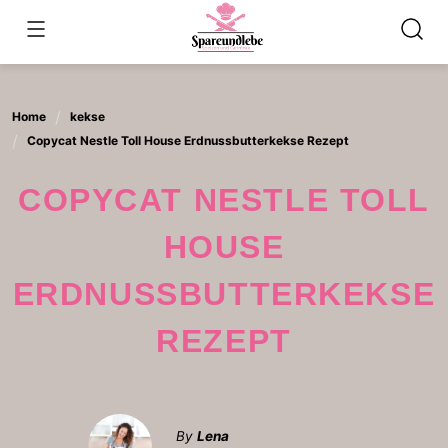
Skip
to
content
Home
kekse
Copycat Nestle Toll House Erdnussbutterkekse Rezept
COPYCAT NESTLE TOLL
HOUSE
ERDNUSSBUTTERKEKSE
REZEPT
By
Lena