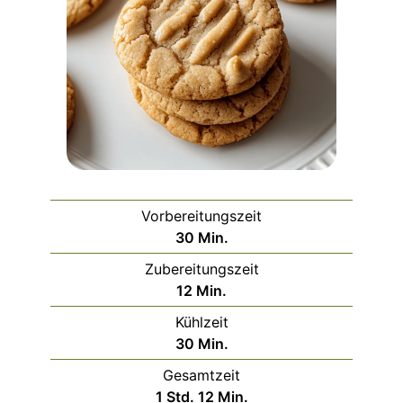
Vorbereitungszeit
Minuten
30
Min.
Zubereitungszeit
Minuten
12
Min.
Kühlzeit
Minuten
30
Min.
Gesamtzeit
Stunde
Minuten
1
Std.
12
Min.