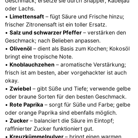
Geschmack; ersetze sie durch Snapper, Kabeljau
oder Lachs.
•
Limettensaft
– fügt Säure und Frische hinzu;
frischer Zitronensaft ist ein toller Ersatz.
•
Salz und schwarzer Pfeffer
– verstärken den
Geschmack; nach Belieben anpassen.
•
Olivenöl
– dient als Basis zum Kochen; Kokosöl
bringt eine tropische Note.
•
Knoblauchzehen
– aromatische Verstärkung;
frisch ist am besten, aber vorgehackter ist auch
okay.
•
Zwiebel
– gibt Süße und Tiefe; verwende gelbe
oder braune Sorten für den besten Geschmack.
•
Rote Paprika
– sorgt für Süße und Farbe; gelbe
oder orange Paprika sind ebenfalls möglich.
•
Zucker
– balanciert die Säure im Eintopf;
raffinierter Zucker funktioniert gut.
•
Kreuzkümmelpulver
– bringt einen warmen,