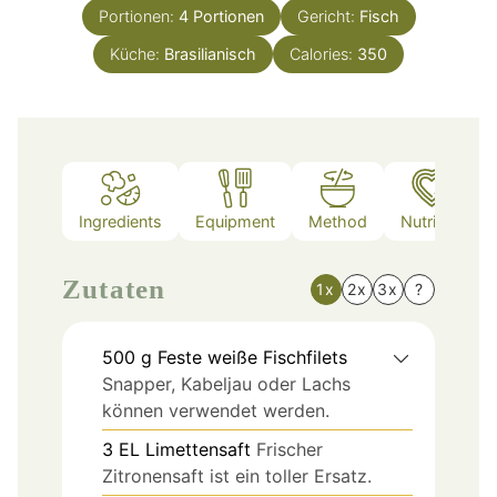
Portionen:
4
Portionen
Gericht:
Fisch
Küche:
Brasilianisch
Calories:
350
Ingredients
Equipment
Method
Nutrition
Zutaten
1x
2x
3x
?
500
g
Feste weiße Fischfilets
Snapper, Kabeljau oder Lachs
können verwendet werden.
3
EL
Limettensaft
Frischer
Zitronensaft ist ein toller Ersatz.