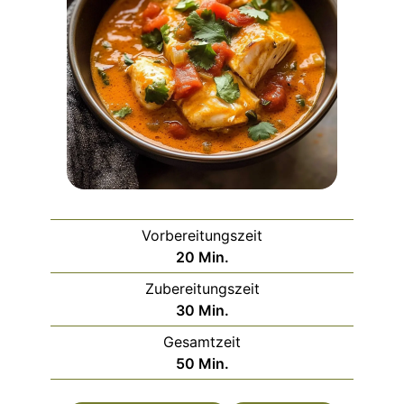
Vorbereitungszeit
Minuten
20
Min.
Zubereitungszeit
Minuten
30
Min.
Gesamtzeit
Minuten
50
Min.