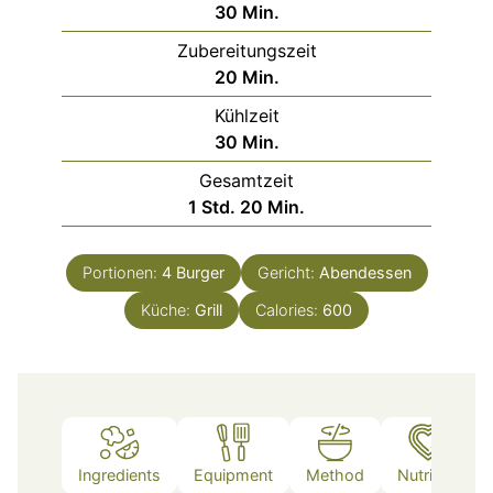
Minuten
30
Min.
Zubereitungszeit
Minuten
20
Min.
Kühlzeit
Minuten
30
Min.
Gesamtzeit
Stunde
Minuten
1
Std.
20
Min.
Portionen:
4
Burger
Gericht:
Abendessen
Küche:
Grill
Calories:
600
Ingredients
Equipment
Method
Nutrition