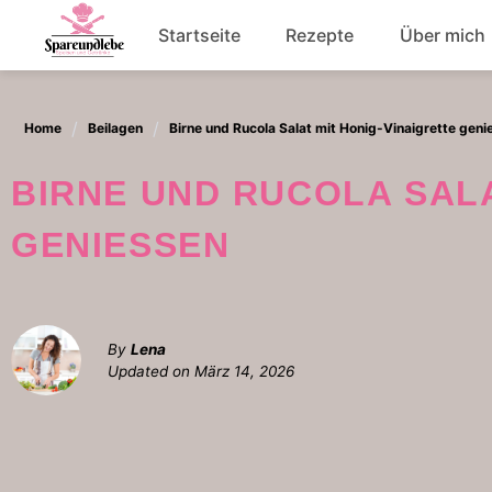
Skip
Startseite
Rezepte
Über mich
to
content
Abendessen
Home
Beilagen
Birne und Rucola Salat mit Honig-Vinaigrette geni
Salat
BIRNE UND RUCOLA SALAT MIT HONIG-VINAIGRETTE
GENIESSEN
By
Lena
Updated on
März 14, 2026