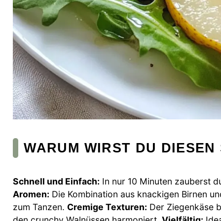
WARUM WIRST DU DIESEN 
Schnell und Einfach:
In nur 10 Minuten zauberst d
Aromen:
Die Kombination aus knackigen Birnen u
zum Tanzen.
Cremige Texturen:
Der Ziegenkäse bi
den crunchy Walnüssen harmoniert.
Vielfältig:
Idea