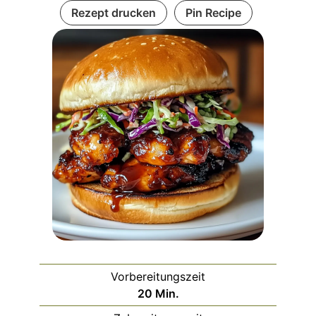
Rezept drucken
Pin Recipe
Vorbereitungszeit
Minuten
20
Min.