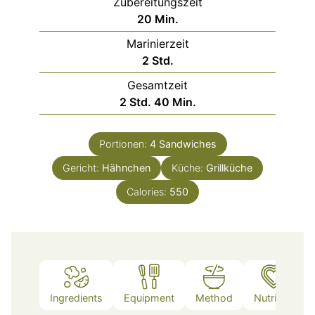
Zubereitungszeit
Minuten
20
Min.
Marinierzeit
Stunden
2
Std.
Gesamtzeit
Stunden
Minuten
2
Std.
40
Min.
Portionen:
4
Sandwiches
Gericht:
Hähnchen
Küche:
Grillküche
Calories:
550
Ingredients
Equipment
Method
Nutrition