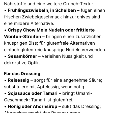
Nährstoffe und eine weitere Crunch-Textur.
•
Frühlingszwiebeln, in Scheiben
– fügen einen
frischen Zwiebelgeschmack hinzu; chives sind
eine mildere Alternative.
•
Crispy Chow Mein Nudeln oder frittierte
Wonton-Streifen
– bringen einen zusätzlichen,
knusprigen Biss; für glutenfreie Alternativen
einfach glutenfreie knusprige Nudeln verwenden.
•
Sesamkörner
– verleihen Nussigkeit und
dekorative Optik.
Für das Dressing
•
Reisessig
– sorgt für eine angenehme Säure;
substituiere mit Apfelessig, wenn nötig.
•
Sojasauce oder Tamari
– bringt Umami-
Geschmack; Tamari ist glutenfrei.
•
Honig oder Ahornsirup
– süßt das Dressing;
Ahornsirup macht das Rezept vegan.