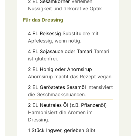
2
EL
Sesamkörner
Verleihen
Nussigkeit und dekorative Optik.
Für das Dressing
4
EL
Reisessig
Substituiere mit
Apfelessig, wenn nötig.
4
EL
Sojasauce oder Tamari
Tamari
ist glutenfrei.
2
EL
Honig oder Ahornsirup
Ahornsirup macht das Rezept vegan.
2
EL
Geröstetes Sesamöl
Intensiviert
die Geschmacksnuancen.
2
EL
Neutrales Öl (z.B. Pflanzenöl)
Harmonisiert die Aromen im
Dressing.
1
Stück
Ingwer, gerieben
Gibt