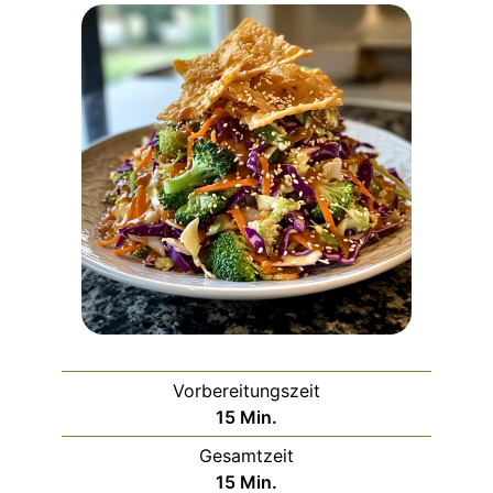
Vorbereitungszeit
Minuten
15
Min.
Gesamtzeit
Minuten
15
Min.