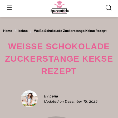
Skip
to
content
Home
kekse
Weiße Schokolade Zuckerstange Kekse Rezept
WEISSE SCHOKOLADE Z
UCKERSTANGE KEKSE R
EZEPT
By
Lena
Updated on
Dezember 15, 2025