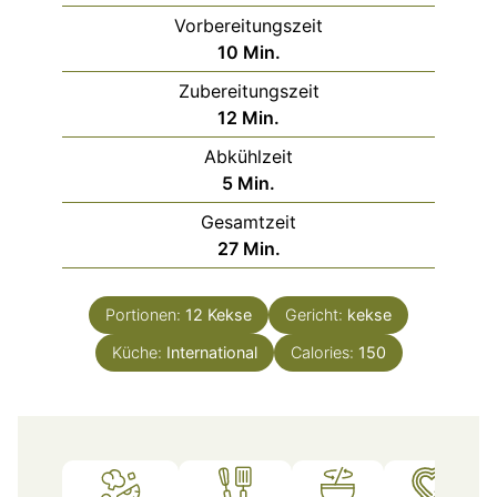
Vorbereitungszeit
Minuten
10
Min.
Zubereitungszeit
Minuten
12
Min.
Abkühlzeit
Minuten
5
Min.
Gesamtzeit
Minuten
27
Min.
Portionen:
12
Kekse
Gericht:
kekse
Küche:
International
Calories:
150