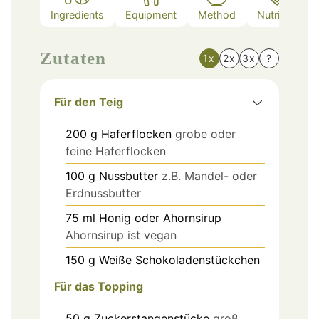
Ingredients
Equipment
Method
Nutrition
Zutaten
1x
2x
3x
?
Für den Teig
200
g
Haferflocken
grobe oder
feine Haferflocken
100
g
Nussbutter
z.B. Mandel- oder
Erdnussbutter
75
ml
Honig oder Ahornsirup
Ahornsirup ist vegan
150
g
Weiße Schokoladenstückchen
Für das Topping
50
g
Zuckerstangenstücke
groß