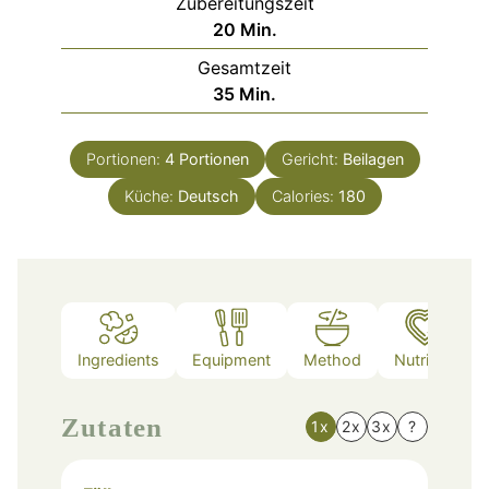
Zubereitungszeit
Minuten
20
Min.
Gesamtzeit
Minuten
35
Min.
Portionen:
4
Portionen
Gericht:
Beilagen
Küche:
Deutsch
Calories:
180
Ingredients
Equipment
Method
Nutrition
Zutaten
1x
2x
3x
?