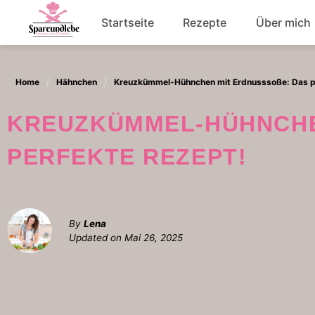
Skip
Startseite
Rezepte
Über mich
to
content
Abendessen
Home
Hähnchen
Kreuzkümmel-Hühnchen mit Erdnusssoße: Das p
Salat
KREUZKÜMMEL-HÜHNCHEN MIT ERDNUSSSOSSE: DAS P
ERFEKTE REZEPT!
By
Lena
Updated on
Mai 26, 2025