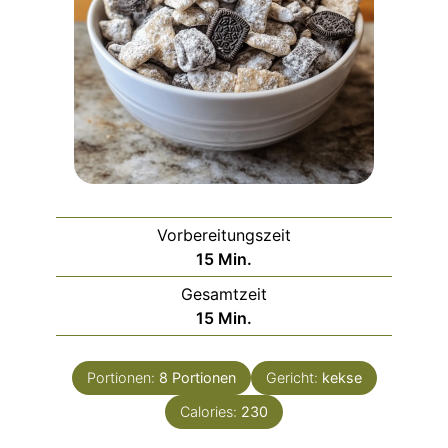
Vorbereitungszeit
Minuten
15
Min.
Gesamtzeit
Minuten
15
Min.
Portionen:
8
Portionen
Gericht:
kekse
Calories:
230