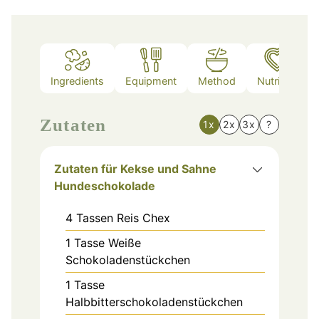
Ingredients
Equipment
Method
Nutrition
Zutaten
1x
2x
3x
?
Zutaten für Kekse und Sahne
Hundeschokolade
4
Tassen
Reis Chex
1
Tasse
Weiße
Schokoladenstückchen
1
Tasse
Halbbitterschokoladenstückchen