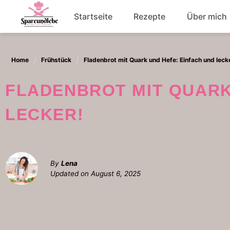
Skip
Startseite
Rezepte
Über mich
to
content
Abendessen
Home
Frühstück
Fladenbrot mit Quark und Hefe: Einfach und leck
Salat
FLADENBROT MIT QUARK UND HEFE: EINFACH UND
LECKER!
By
Lena
Updated on
August 6, 2025