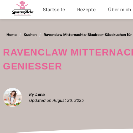
Skip
Startseite
Rezepte
Über mich
to
content
Abendessen
Home
Kuchen
Ravenclaw Mitternachts-Blaubeer-Käsekuchen für
Salat
RAVENCLAW MITTERNACHTS-BLAUBEER-KÄSEKUCHEN FÜR
GENIESSER
By
Lena
Updated on
August 26, 2025