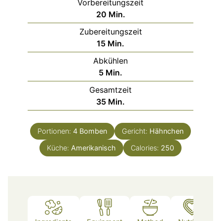
Vorbereitungszeit
Minuten
20
Min.
Zubereitungszeit
Minuten
15
Min.
Abkühlen
Minuten
5
Min.
Gesamtzeit
Minuten
35
Min.
Portionen:
4
Bomben
Gericht:
Hähnchen
Küche:
Amerikanisch
Calories:
250