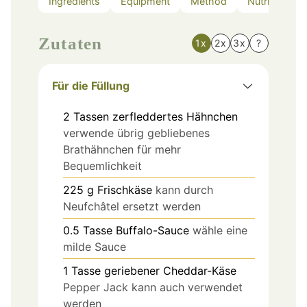
Ingredients
Equipment
Method
Nutrition
Zutaten
1x
2x
3x
?
Für die Füllung
2
Tassen
zerfleddertes Hähnchen
verwende übrig gebliebenes
Brathähnchen für mehr
Bequemlichkeit
225
g
Frischkäse
kann durch
Neufchâtel ersetzt werden
0.5
Tasse
Buffalo-Sauce
wähle eine
milde Sauce
1
Tasse
geriebener Cheddar-Käse
Pepper Jack kann auch verwendet
werden