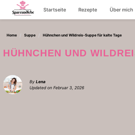
Skip
Startseite
Rezepte
Über mich
to
content
Abendessen
Home
Suppe
Hühnchen und Wildreis-Suppe für kalte Tage
Salat
HÜHNCHEN UND WILDRE
By
Lena
Updated on
Februar 3, 2026