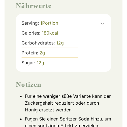
Nährwerte
Serving:
1
Portion
Calories:
180
kcal
Carbohydrates:
12
g
Protein:
2
g
Sugar:
12
g
Notizen
Für eine weniger süße Variante kann der
Zuckergehalt reduziert oder durch
Honig ersetzt werden.
Fügen Sie einen Spritzer Soda hinzu, um
einen spritzigen Effekt zu erzielen.