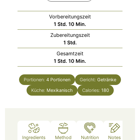
Vorbereitungszeit
Stunde
Minuten
1
Std.
10
Min.
Zubereitungszeit
Stunde
1
Std.
Gesamtzeit
Stunde
Minuten
1
Std.
10
Min.
Portionen:
4
Portionen
Gericht:
Getränke
Küche:
Mexikanisch
Calories:
180
Ingredients
Method
Nutrition
Notes