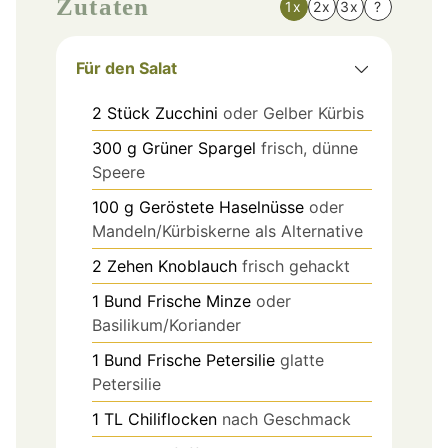
Zutaten
1x
2x
3x
?
Für den Salat
2
Stück
Zucchini
oder Gelber Kürbis
300
g
Grüner Spargel
frisch, dünne
Speere
100
g
Geröstete Haselnüsse
oder
Mandeln/Kürbiskerne als Alternative
2
Zehen
Knoblauch
frisch gehackt
1
Bund
Frische Minze
oder
Basilikum/Koriander
1
Bund
Frische Petersilie
glatte
Petersilie
1
TL
Chiliflocken
nach Geschmack