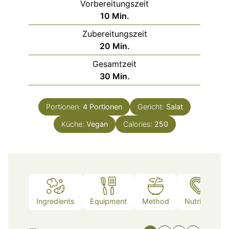
Vorbereitungszeit
Minuten
10
Min.
Zubereitungszeit
Minuten
20
Min.
Gesamtzeit
Minuten
30
Min.
Portionen:
4
Portionen
Gericht:
Salat
Küche:
Vegan
Calories:
250
Ingredients
Equipment
Method
Nutrition