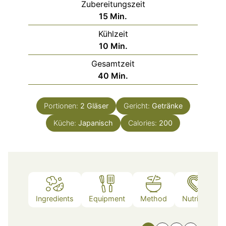
Zubereitungszeit
Minuten
15
Min.
Kühlzeit
Minuten
10
Min.
Gesamtzeit
Minuten
40
Min.
Portionen:
2
Gläser
Gericht:
Getränke
Küche:
Japanisch
Calories:
200
Ingredients
Equipment
Method
Nutrition