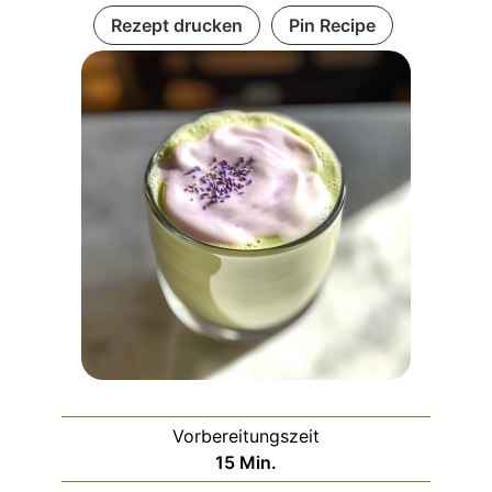
Rezept drucken
Pin Recipe
Vorbereitungszeit
Minuten
15
Min.