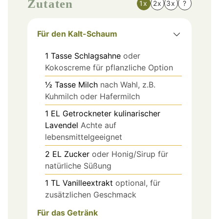
Zutaten
1x
2x
3x
?
Für den Kalt-Schaum
1
Tasse
Schlagsahne
oder
Kokoscreme für pflanzliche Option
½
Tasse
Milch
nach Wahl, z.B.
Kuhmilch oder Hafermilch
1
EL
Getrockneter kulinarischer
Lavendel
Achte auf
lebensmittelgeeignet
2
EL
Zucker
oder Honig/Sirup für
natürliche Süßung
1
TL
Vanilleextrakt
optional, für
zusätzlichen Geschmack
Für das Getränk